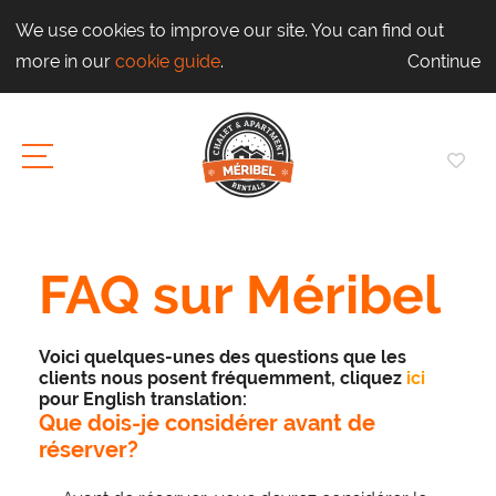
We use cookies to improve our site. You can find out
more in our
cookie guide
.
Continue
FAQ sur Méribel
Voici quelques-unes des questions que les
clients nous posent fréquemment, cliquez
ici
pour English translation:
Que dois-je considérer avant de
réserver?