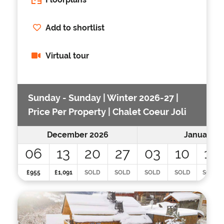
Add to shortlist
Virtual tour
Sunday - Sunday | Winter 2026-27 |
Price Per Property | Chalet Coeur Joli
December 2026
January 2
06
13
20
27
03
10
17
£955
£1,091
SOLD
SOLD
SOLD
SOLD
SOLD