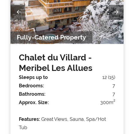
Fully-Catered Property
Chalet du Villard
-
Meribel Les Allues
Sleeps up to
12 (15)
Bedrooms:
7
Bathrooms:
7
2
Approx. Size:
300m
Features:
Great Views, Sauna, Spa/Hot
Tub