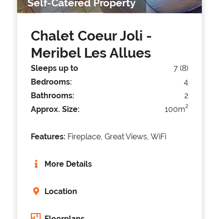
Self-Catered Property
Chalet Coeur Joli
-
Meribel Les Allues
Sleeps up to
7 (8)
Bedrooms:
4
Bathrooms:
2
2
Approx. Size:
100m
Features:
Fireplace, Great Views, WiFi
More Details
Location
Floorplans