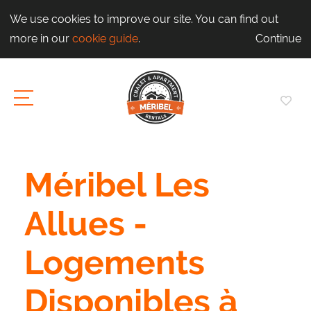
We use cookies to improve our site. You can find out
more in our
cookie guide
.
Continue
Méribel Les
Allues -
Logements
Disponibles à