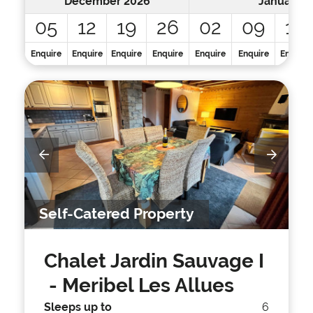
December 2026
January 2
05
12
19
26
02
09
16
Enquire
Enquire
Enquire
Enquire
Enquire
Enquire
Enquire
Self-Catered Property
Chalet Jardin Sauvage I
- Meribel Les Allues
Sleeps up to
6