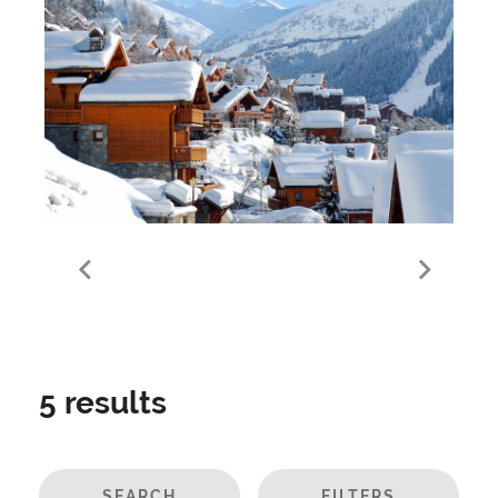
All Meribel Properties
5
results
SEARCH
FILTERS