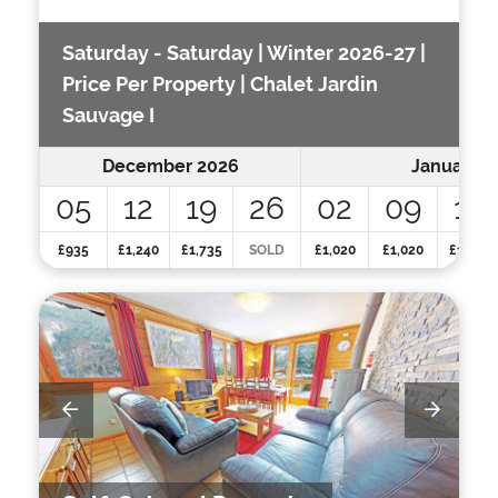
Saturday - Saturday | Winter 2026-27 |
Price Per Property | Chalet Jardin
Sauvage I
December 2026
January 2
05
12
19
26
02
09
16
£935
£1,240
£1,735
SOLD
£1,020
£1,020
£1,350