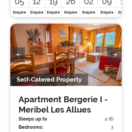
05
12
19
26
02
09
16
Enquire
Enquire
Enquire
Enquire
Enquire
Enquire
Enquire
Self-Catered Property
Apartment Bergerie I
-
Meribel Les Allues
Sleeps up to
4 (8)
Bedrooms:
3